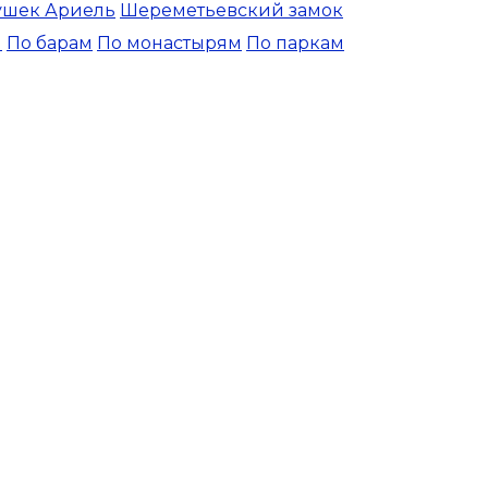
ушек Ариель
Шереметьевский замок
и
По барам
По монастырям
По паркам