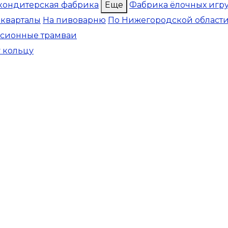
кондитерская фабрика
Еще
Фабрика ёлочных игр
 кварталы
На пивоварню
По Нижегородской област
рсионные трамваи
у кольцу