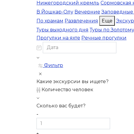
Нижегородский кремль
Сормовская 
В Йошкар-Олу
Вечерние
Заповедные
По храмам
Развлечения
Еще
Экску
Туры выходного дня
Туры по Золотом
Прогулки на яхте
Речные прогулки
Фильтр
Какие экскурсии вы ищете?
Количество человек
Сколько вас будет?