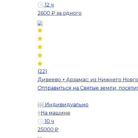
12 ч
2600 ₽
за одного
(22)
Дивеево + Арзамас: из Нижнего Новго
Отправиться на Святые земли, посети
Индивидуально
На машине
10 ч
25000 ₽