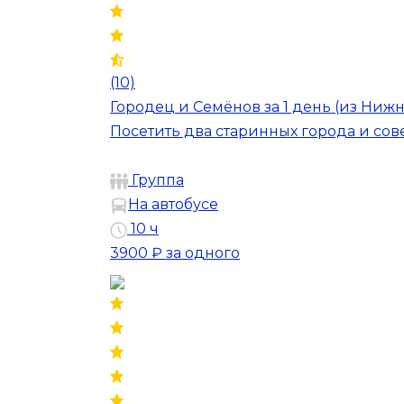
(10)
Городец и Семёнов за 1 день (из Ниж
Посетить два старинных города и со
Группа
На автобусе
10 ч
3900 ₽
за одного