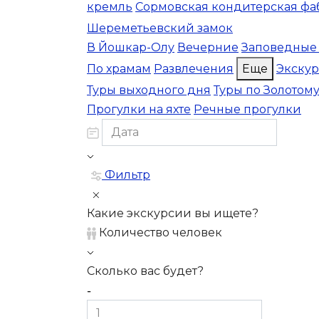
кремль
Сормовская кондитерская фа
Шереметьевский замок
В Йошкар-Олу
Вечерние
Заповедные
По храмам
Развлечения
Еще
Экску
Туры выходного дня
Туры по Золотом
Прогулки на яхте
Речные прогулки
Фильтр
Какие экскурсии вы ищете?
Количество человек
Сколько вас будет?