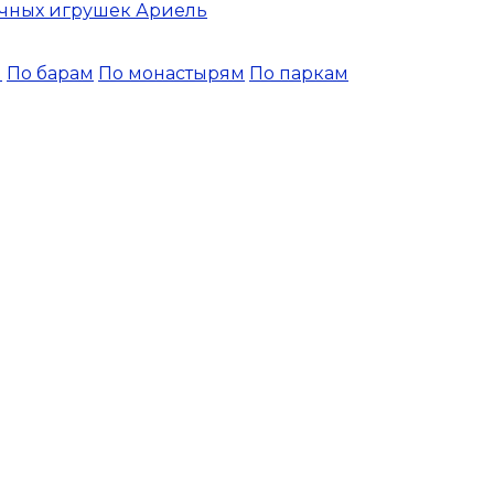
чных игрушек Ариель
и
По барам
По монастырям
По паркам