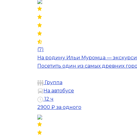
(7)
На родину Ильи Муромца — экскурси
Посетить один из самых древних горо
Группа
На автобусе
12 ч
2900 ₽
за одного