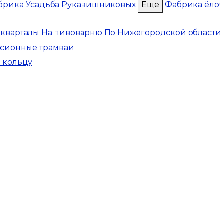
брика
Усадьба Рукавишниковых
Еще
Фабрика ёло
 кварталы
На пивоварню
По Нижегородской област
рсионные трамваи
у кольцу