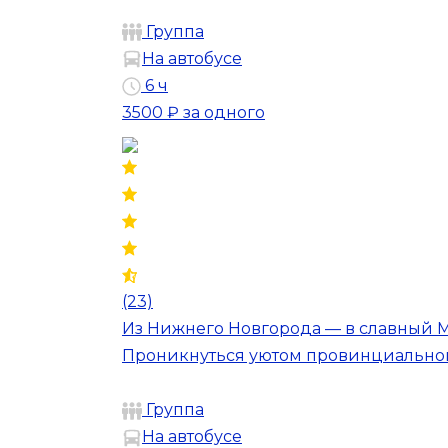
Группа
На автобусе
6 ч
3500 ₽
за одного
(23)
Из Нижнего Новгорода — в славный М
Проникнуться уютом провинциального
Группа
На автобусе