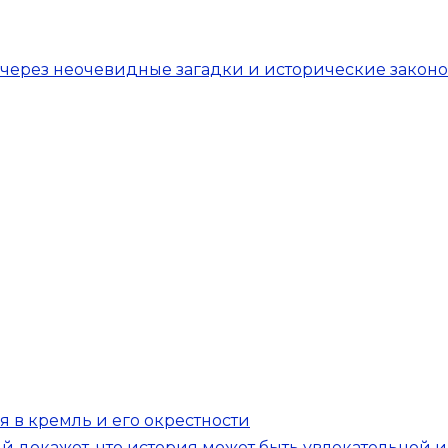
 через неочевидные загадки и исторические закон
 в кремль и его окрестности
ый докажет, что история может быть увлекательной 