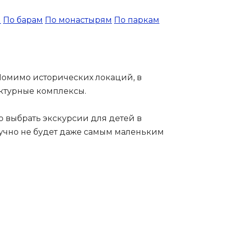
и
По барам
По монастырям
По паркам
 Помимо исторических локаций, в
ктурные комплексы.
 выбрать экскурсии для детей в
кучно не будет даже самым маленьким