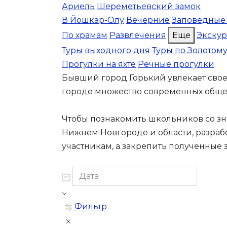
Ариель
Шереметьевский замок
В Йошкар-Олу
Вечерние
Заповедные
По храмам
Развлечения
Еще
Экску
Туры выходного дня
Туры по Золотом
Прогулки на яхте
Речные прогулки
Бывший город Горький увлекает свое
городе множество современных общес
Чтобы познакомить школьников со зн
Нижнем Новгороде и области, разраб
участникам, а закрепить полученные 
Фильтр