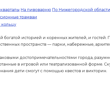
 кварталы
На пивоварню
По Нижегородской област
рсионные трамваи
у кольцу
й богатой историей и коренных жителей, и гостей.
твенных пространств — парки, набережные, архите
аковыми достопримечательностями города, разумно
отанные в игровой или театрализованной форме. С
знания дети смогут с помощью квестов и викторин.