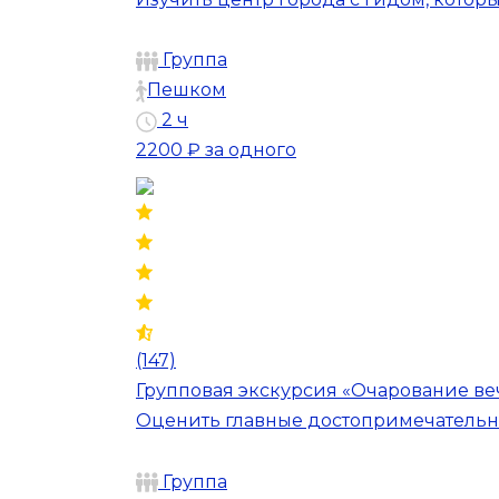
Группа
Пешком
2 ч
2200 ₽
за одного
(147)
Групповая экскурсия «Очарование в
Оценить главные достопримечательно
Группа