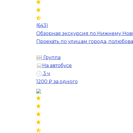
(643)
Обзорная экскурсия по Нижнему Новг
Проехать по улицам города, полюбов
Группа
На автобусе
3 ч
1200 ₽
за одного