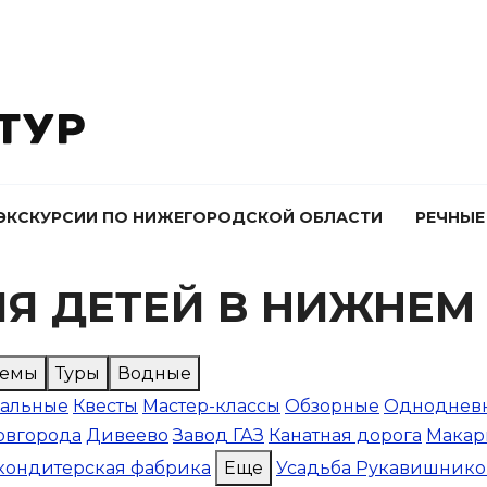
ЭКСКУРСИИ ПО НИЖЕГОРОДСКОЙ ОБЛАСТИ
РЕЧНЫЕ
ЛЯ ДЕТЕЙ В НИЖНЕМ
Темы
Туры
Водные
альные
Квесты
Мастер-классы
Обзорные
Одноднев
овгорода
Дивеево
Завод ГАЗ
Канатная дорога
Макар
кондитерская фабрика
Еще
Усадьба Рукавишнико