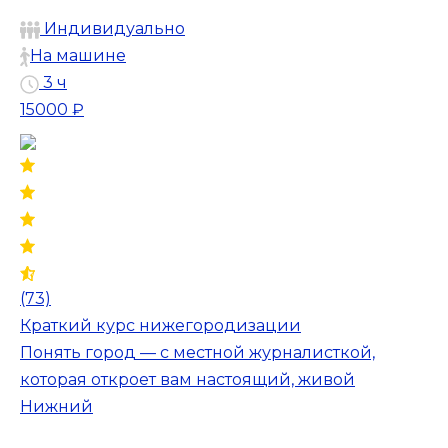
Индивидуально
На машине
3 ч
15000 ₽
(73)
Краткий курс нижегородизации
Понять город — с местной журналисткой,
которая откроет вам настоящий, живой
Нижний