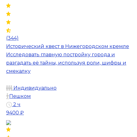
(344)
Исторический квест в Нижегородском кремле
Исследовать главную постройку города и
разгадать её тайны, используя роли, шифры и
смекалку
Индивидуально
Пешком
2 ч
9400 ₽