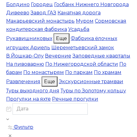
Болдино
Городец
Госбанк Нижнего Новгорода
Дивеево
Завод ГАЗ
Канатная дорога
Макарьевский монастырь
Муром
Сормовская
кондитерская фабрика
Усадьба
Рукавишниковых
Еще
Фабрика ёлочных
игрушек Ариель
Шереметьевский замок
В Йошкар-Олу
Вечерние
Заповедные кварталы
На пивоварню
По Нижегородской области
По
барам
По монастырям
По паркам
По храмам
Развлечения
Еще
Экскурсионные трамваи
Туры выходного дня
Туры по Золотому кольцу
Прогулки на яхте
Речные прогулки
Фильтр