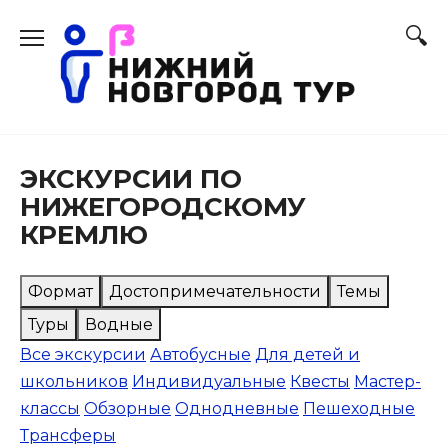
Перейти
к
содержанию
ЭКСКУРСИИ ПО
НИЖЕГОРОДСКОМУ
КРЕМЛЮ
Формат
Достопримечательности
Темы
Туры
Водные
Все экскурсии
Автобусные
Для детей и
школьников
Индивидуальные
Квесты
Мастер-
классы
Обзорные
Однодневные
Пешеходные
Трансферы