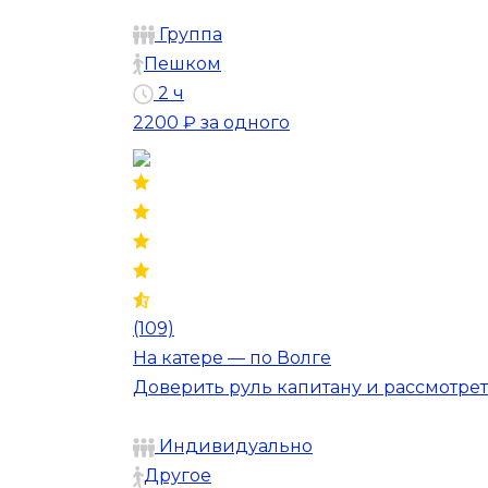
Группа
Пешком
2 ч
2200 ₽
за одного
(109)
На катере — по Волге
Доверить руль капитану и рассмотре
Индивидуально
Другое