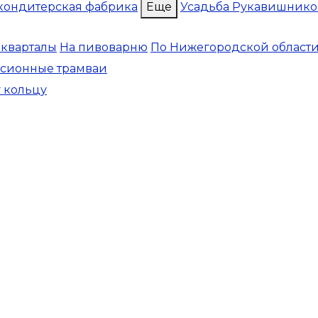
кондитерская фабрика
Еще
Усадьба Рукавишнико
 кварталы
На пивоварню
По Нижегородской област
рсионные трамваи
у кольцу