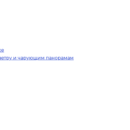
ке
 ветру и чарующим панорамам