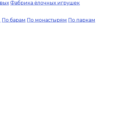
вых
Фабрика ёлочных игрушек
и
По барам
По монастырям
По паркам