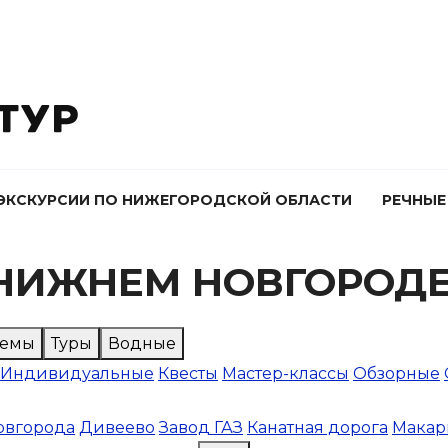
ЭКСКУРСИИ ПО НИЖЕГОРОДСКОЙ ОБЛАСТИ
РЕЧНЫЕ
 НИЖНЕМ НОВГОРОД
Темы
Туры
Водные
Индивидуальные
Квесты
Мастер-классы
Обзорные
овгорода
Дивеево
Завод ГАЗ
Канатная дорога
Макар