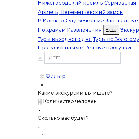
Нижегородский кремль
Сормовская 
Ариель
Шереметьевский замок
В Йошкар-Олу
Вечерние
Заповедные
По храмам
Развлечения
Еще
Экску
Туры выходного дня
Туры по Золотом
Прогулки на яхте
Речные прогулки
Фильтр
Какие экскурсии вы ищете?
Количество человек
Сколько вас будет?