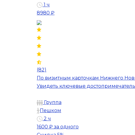
1 ч
8980 ₽
(82)
По визитным карточкам Нижнего Нов
Увидеть ключевые достопримечательн
Группа
Пешком
2 ч
1600 ₽
за одного
Скидка 5%