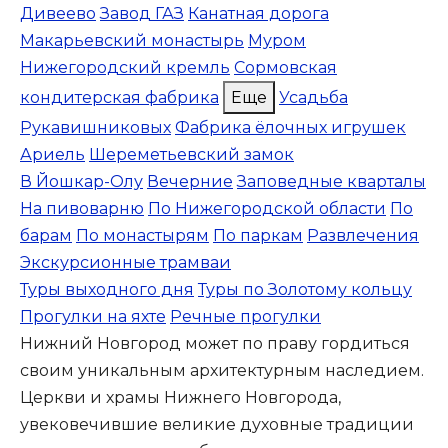
Дивеево
Завод ГАЗ
Канатная дорога
Макарьевский монастырь
Муром
Нижегородский кремль
Сормовская
кондитерская фабрика
Еще
Усадьба
Рукавишниковых
Фабрика ёлочных игрушек
Ариель
Шереметьевский замок
В Йошкар-Олу
Вечерние
Заповедные кварталы
На пивоварню
По Нижегородской области
По
барам
По монастырям
По паркам
Развлечения
Экскурсионные трамваи
Туры выходного дня
Туры по Золотому кольцу
Прогулки на яхте
Речные прогулки
Нижний Новгород может по праву гордиться
своим уникальным архитектурным наследием.
Церкви и храмы Нижнего Новгорода,
увековечившие великие духовные традиции