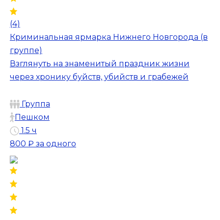
(4)
Криминальная ярмарка Нижнего Новгорода (в
группе)
Взглянуть на знаменитый праздник жизни
через хронику буйств, убийств и грабежей
Группа
Пешком
1.5 ч
800 ₽
за одного