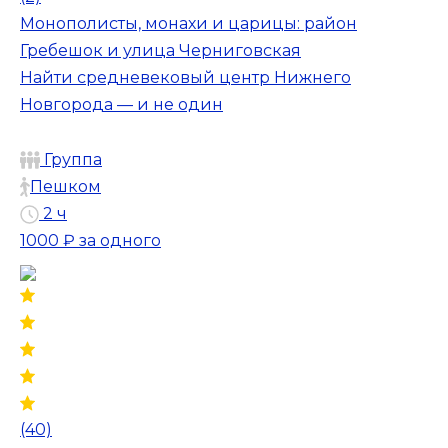
Монополисты, монахи и царицы: район
Гребешок и улица Черниговская
Найти средневековый центр Нижнего
Новгорода — и не один
Группа
Пешком
2 ч
1000 ₽
за одного
(40)