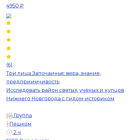
4950 ₽
(6)
Три лица Започаинья: вера, знание,
предприимчивость
Исследовать район святых, учёных и купцов
Нижнего Новгорода с гидом-историком
Группа
Пешком
2 ч